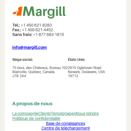
Tél.:
+1 450 621-8283
Fax.:
+1 450 621-4452
Sans frais:
+1 877 683-1815
info@margill.com
Siège social:
États-Unis:
75 boul. des Châteaux, Bureau 102
2915 Ogletown Road
Blainville, Québec, Canada
Newark, Delaware, USA
J7B 2A4
19713
À propos de nous
La compagnie
Clients
Témoignages
Nous joindre
Politique de confidentialité
Base de conaissances
Centre de téléchargement