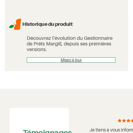
Historique du produit
Découvrez l’évolution du Gestionnaire
de Prêts Margill, depuis ses premières
versions.
Mises à jour
Le logiciel Margill est simple
d’utilisation, personnalisable,
adaptable, et bien d’autres
Je tiens à vous infor
Témoignages