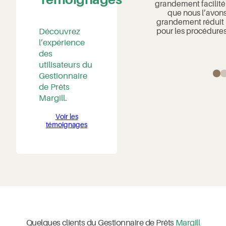
qualificatifs, mais j’aimerais surtout
grandement facilité
mettre en lumière l’EXCELLENT
que nous l’avons
service à la clientèle de Margill ou
grandement réduit 
devrais-je dire le support-client. Les
pour les procédures
Découvrez
suivis sont très rapides et efficaces.
l’expérience
Bravo !
des
utilisateurs du
Gestionnaire
de Prêts
Margill.
Voir les
témoignages
Quelques clients du Gestionnaire de Prêts
Margill