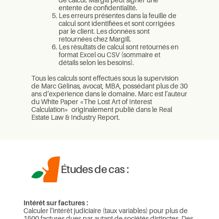
de calcul. Margill peut signer une
entente de confidentialité.
Les erreurs présentes dans la feuille de
calcul sont identifiées et sont corrigées
par le client. Les données sont
retournées chez Margill.
Les résultats de calcul sont retournés en
format Excel ou CSV (sommaire et
détails selon les besoins).
Tous les calculs sont effectués sous la supervision
de Marc Gélinas, avocat, MBA, possédant plus de 30
ans d’expérience dans le domaine. Marc est l’auteur
du White Paper «The Lost Art of Interest
Calculation» originalement publié dans le Real
Estate Law & Industry Report.
Études de cas :
Intérêt sur factures :
Calculer l’intérêt judiciaire (taux variables) pour plus de
1500 factures dues par autant de sociétés distinctes. Des