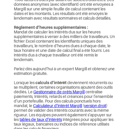
données anonymes (avec identifiant) ont été envoyées à
Margill sur une simple feuille de calcul contenant les
dates et les montants. Les résultats ont été envoyés le
lendemain avec résultats sommaires et calculs détaillés.
Règlement d’heures supplémentaires :
Mandat de calculer les intérêts dus sur les heures
supplémentaires à verser à des milliers de travailleurs. Un
fichier Excel contenant les identifiants uniques des
travailleurs, le nombre d’heures dues à chaque date, le
taux horaire et une date de calcul final a été fourni. Les
intérêts dus à chaque travailleur ont été remis le
lendemain.
Parlez dès aujourd’hui à un expert Margill et obtenez une
estimation gratuite.
Lorsque les
calculs d’intérêt
deviennent récurrents ou
se multiplient, certaines organisations ajoutent des outils
dédiés. Le
Gestionnaire de prêts Margill
centralise
paiements, intérêts, retards et créances pour l’ensemble
d’un portefeuille. Pour des calculs ponctuels hors
mandat, le
Calculateur d’intérêt Margill
(
version droit
)
permet de valider des intérêts courants avec la même
rigueur. Les équipes peuvent également s’appuyer sur
les
tables de taux d’intérêts
intégrées pour appliquer les
taux légaux, bancaires ou indices de référence utilisés
dans les calculs financiers.