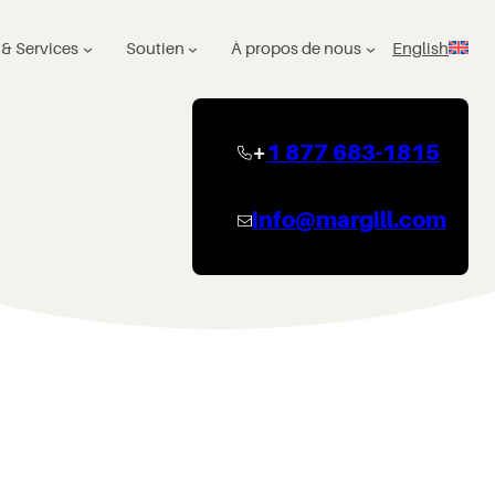
 & Services
Soutien
À propos de nous
English
+
1 877 683-1815
info@margill.com