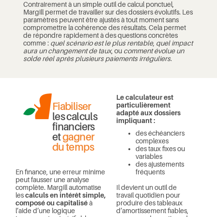
Contrairement à un simple outil de calcul ponctuel,
Margill permet de travailler sur des dossiers évolutifs. Les
paramètres peuvent être ajustés à tout moment sans
compromettre la cohérence des résultats. Cela permet
de répondre rapidement à des questions concrètes
comme :
quel scénario est le plus rentable
,
quel impact
aura un changement de taux
, ou
comment évolue un
solde réel après plusieurs paiements irréguliers
.
Le calculateur est
Fiabiliser
particulièrement
adapté aux dossiers
les calculs
impliquant :
financiers
des échéanciers
et
gagner
complexes
du temps
des taux fixes ou
variables
des ajustements
fréquents
En finance, une erreur minime
peut fausser une analyse
Il devient un outil de
complète. Margill automatise
travail quotidien pour
les
calculs en intérêt simple,
produire des tableaux
composé ou capitalisé
à
d’amortissement fiables,
l’aide d’une logique