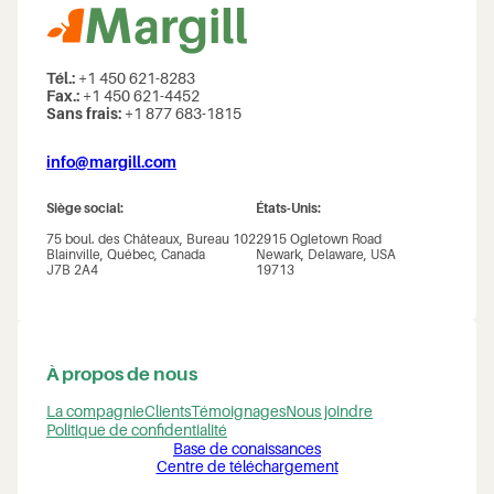
Tél.:
+1 450 621-8283
Fax.:
+1 450 621-4452
Sans frais:
+1 877 683-1815
info@margill.com
Siège social:
États-Unis:
75 boul. des Châteaux, Bureau 102
2915 Ogletown Road
Blainville, Québec, Canada
Newark, Delaware, USA
J7B 2A4
19713
À propos de nous
La compagnie
Clients
Témoignages
Nous joindre
Politique de confidentialité
Base de conaissances
Centre de téléchargement