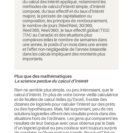
du calcul des intérêt appliqué, notamment les
méthodes de calcul d’intérêt simple, d’intérêt
composé, du taux effectif et du taux d’intérêt
majoré, la période de capitalisation ou
composition, les principes de remboursement,
le nombre de jours (Réel/Réel, 30/360,
Réel/365, Réel/360), le taux effectif global (TEG)
(TAC au Canada) et des situations plus
complexes telles le nombre de semaines dans
une année, le poids d’un mois dans une année
et l’effet non-négligeable de l’année bissextile
dans les calculs impliquant des montants plus
importants.
Plus que des mathématiques
La science perdue du calcul d’intérêt
Rien ne semble plus simple, ou peu intéressant, que le
calcul d’intérêt. En plus de votre bonne vieille calculatrice
et de feuilles de calcul (telles qu’Excel), il existe des
dizaines de logiciels pour calculer l’intérêt sur des prêts
ou des hypothèques. Mais, fait surprenant, peu de ces
solutions logicielles offrent des résultats précis dans des
situations hors de l’ordinaire. Les gens qui comparent les
résultats de leur banque avec ceux obtenus par le biais
d’un logiciel gratuit ou peu coûteux sont toujours surpris
de constater qu’ils ne sont pas pareils. Pourquoi? Est-ce