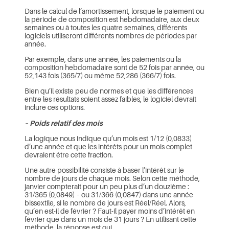
Dans le calcul de l’amortissement, lorsque le paiement ou
la période de composition est hebdomadaire, aux deux
semaines ou à toutes les quatre semaines, différents
logiciels utiliseront différents nombres de périodes par
année.
Par exemple, dans une année, les paiements ou la
composition hebdomadaire sont de 52 fois par année, ou
52,143 fois (365/7) ou même 52,286 (366/7) fois.
Bien qu’il existe peu de normes et que les différences
entre les résultats soient assez faibles, le logiciel devrait
inclure ces options.
– Poids relatif des mois
La logique nous indique qu’un mois est 1/12 (0,0833)
d’une année et que les intérêts pour un mois complet
devraient être cette fraction.
Une autre possibilité consiste à baser l’intérêt sur le
nombre de jours de chaque mois. Selon cette méthode,
janvier compterait pour un peu plus d’un douzième :
31/365 (0,0849) – ou 31/366 (0,0847) dans une année
bissextile, si le nombre de jours est Réel/Réel. Alors,
qu’en est-il de février ? Faut-il payer moins d’intérêt en
février que dans un mois de 31 jours ? En utilisant cette
méthode, la réponse est oui.