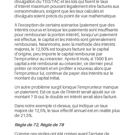
divulgation du TEG/TAC et les lois qui fixent le taux
d’intérêt maximum pouvant légalement être facturés aux
consommateurs, exigent que les taux calculés et
divulgués soient précis du point de vue mathématique.
À l’exception de certains scénarios (paiement que des
intérêts courus et lorsque les paiements sont insuffisants
pour rembourser la portion intérêt), lorsqu’un paiement
est effectué, le capital et les intérêts sont généralement
remboursés. Néanmoins, avec la méthode des intérêts
majorés, le 12,50% est toujours facturé sur le capital
d’origine, peu importe le capital remboursé par
l’emprunteur au créancier. Après 6 mois, si 1500 $ en
capital a été remboursé au créancier, ce dernier peut
prêter ce montant et en profiter à nouveau alors que
l’emprunteur lui, continue de payer des intérêts sur le
montant du capital initial.
Un autre problème surgit lorsque l’emprunteur manque
un paiement. Est-ce que de l’intérêt serait ajouté sur ce
montant ? Si oui, le double en intérêt serait alors facturé.
Dans notre exemple ci-dessus, qui indique un taux
majoré de 12,5%, le taux effectif annuel est en réalité plus
de 21,5%.
Règle de 72, Règle de 78
Comme ces règles ont été créées avant l’arrivée de