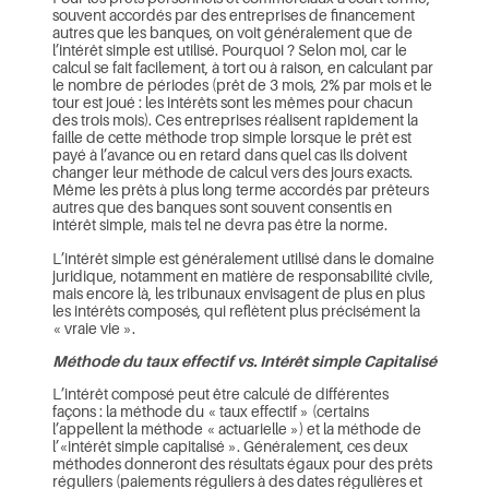
souvent accordés par des entreprises de financement
autres que les banques, on voit généralement que de
l’intérêt simple est utilisé. Pourquoi ? Selon moi, car le
calcul se fait facilement, à tort ou à raison, en calculant par
le nombre de périodes (prêt de 3 mois, 2% par mois et le
tour est joué : les intérêts sont les mêmes pour chacun
des trois mois). Ces entreprises réalisent rapidement la
faille de cette méthode trop simple lorsque le prêt est
payé à l’avance ou en retard dans quel cas ils doivent
changer leur méthode de calcul vers des jours exacts.
Même les prêts à plus long terme accordés par prêteurs
autres que des banques sont souvent consentis en
intérêt simple, mais tel ne devra pas être la norme.
L’intérêt simple est généralement utilisé dans le domaine
juridique, notamment en matière de responsabilité civile,
mais encore là, les tribunaux envisagent de plus en plus
les intérêts composés, qui reflètent plus précisément la
« vraie vie ».
Méthode du taux effectif vs. Intérêt simple Capitalisé
L’intérêt composé peut être calculé de différentes
façons : la méthode du « taux effectif » (certains
l’appellent la méthode « actuarielle ») et la méthode de
l’«intérêt simple capitalisé ». Généralement, ces deux
méthodes donneront des résultats égaux pour des prêts
réguliers (paiements réguliers à des dates régulières et