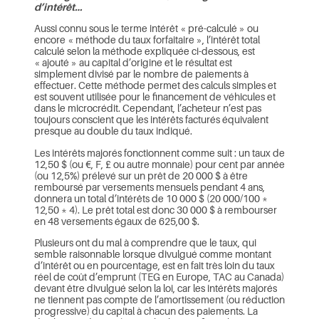
d’intérêt…
Aussi connu sous le terme intérêt « pré-calculé » ou
encore « méthode du taux forfaitaire », l’intérêt total
calculé selon la méthode expliquée ci-dessous, est
« ajouté » au capital d’origine et le résultat est
simplement divisé par le nombre de paiements à
effectuer. Cette méthode permet des calculs simples et
est souvent utilisée pour le financement de véhicules et
dans le microcrédit. Cependant, l’acheteur n’est pas
toujours conscient que les intérêts facturés équivalent
presque au double du taux indiqué.
Les intérêts majorés fonctionnent comme suit : un taux de
12,50 $ (ou €, F, £ ou autre monnaie) pour cent par année
(ou 12,5%) prélevé sur un prêt de 20 000 $ à être
remboursé par versements mensuels pendant 4 ans,
donnera un total d’intérêts de 10 000 $ (20 000/100 *
12,50 * 4). Le prêt total est donc 30 000 $ à rembourser
en 48 versements égaux de 625,00 $.
Plusieurs ont du mal à comprendre que le taux, qui
semble raisonnable lorsque divulgué comme montant
d’intérêt ou en pourcentage, est en fait très loin du taux
réel de coût d’emprunt (TEG en Europe, TAC au Canada)
devant être divulgué selon la loi, car les intérêts majorés
ne tiennent pas compte de l’amortissement (ou réduction
progressive) du capital à chacun des paiements. La