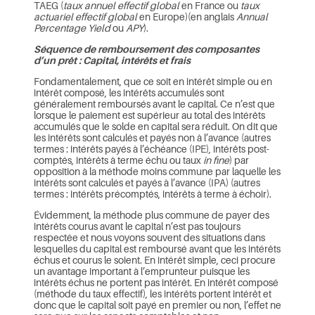
TAEG (
taux annuel effectif global
en France ou
taux
actuariel effectif global
en Europe)(en anglais
Annual
Percentage Yield
ou
APY
).
Séquence de remboursement des composantes
d’un prêt : Capital, intérêts et frais
Fondamentalement, que ce soit en intérêt simple ou en
intérêt composé, les intérêts accumulés sont
généralement remboursés avant le capital. Ce n’est que
lorsque le paiement est supérieur au total des intérêts
accumulés que le solde en capital sera réduit. On dit que
les intérêts sont calculés et payés non à l’avance (autres
termes : intérêts payés à l’échéance (IPE), intérêts post-
comptés, intérêts à terme échu ou taux
in fine
) par
opposition à la méthode moins commune par laquelle les
intérêts sont calculés et payés à l’avance (IPA) (autres
termes : intérêts précomptés, intérêts à terme à échoir).
Évidemment, la méthode plus commune de payer des
intérêts courus avant le capital n’est pas toujours
respectée et nous voyons souvent des situations dans
lesquelles du capital est remboursé avant que les intérêts
échus et courus le soient. En intérêt simple, ceci procure
un avantage important à l’emprunteur puisque les
intérêts échus ne portent pas intérêt. En intérêt composé
(méthode du taux effectif), les intérêts portent intérêt et
donc que le capital soit payé en premier ou non, l’effet ne