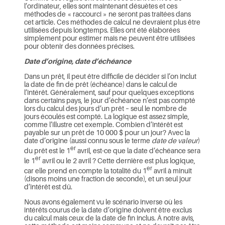
l’ordinateur, elles sont maintenant désuètes et ces
méthodes de « raccourci » ne seront pas traitées dans
cet article. Ces méthodes de calcul ne devraient plus être
utilisées depuis longtemps. Elles ont été élaborées
simplement pour estimer mais ne peuvent être utilisées
pour obtenir des données précises.
Date d’origine, date d’échéance
Dans un prêt, il peut être difficile de décider si l’on inclut
la date de fin de prêt (échéance) dans le calcul de
l’intérêt. Généralement, sauf pour quelques exceptions
dans certains pays, le jour d’échéance n’est pas compté
lors du calcul des jours d’un prêt – seul le nombre de
jours écoulés est compté. La logique est assez simple,
comme l’illustre cet exemple. Combien d’intérêt est
payable sur un prêt de 10 000 $ pour un jour? Avec la
date d’origine (aussi connu sous le terme
date de valeur
)
er
du prêt est le 1
avril, est-ce que la date d’échéance sera
er
le 1
avril ou le 2 avril ? Cette dernière est plus logique,
er
car elle prend en compte la totalité du 1
avril à minuit
(disons moins une fraction de seconde), et un seul jour
d’intérêt est dû.
Nous avons également vu le scénario inverse où les
intérêts courus de la date d’origine doivent être exclus
du calcul mais ceux de la date de fin inclus. À notre avis,