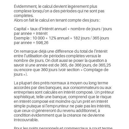
Évidemment, le calcul devient légèrement plus
complexe lorsqu’on a des périodes qui ne sont pas
complètes.
Alors on fait le calcul en tenant compte des jours :
Capital * taux d’intérêt annuel * nombre de jours / jours
par année = intérêt
Exemple : 10 000 * 12% annuel * 182 jours / 365 jours
par année = 598,26
On remarque déjà une différence du total de l’intérêt
entre l’utilisation de périodes complètes versus le
nombre de jours. On doit aussi se poser la question à
savoir si une année est de 365, de 366 jours, de 365,25
ou encore que 360 jours (voir section « Comptage de
jours »).
La plupart des prêts normaux à moyen ou long terme
accordés par des banques, aux consommateurs ou aux
entreprises sont calculés en intérêt composé. Un prêteur
sophistiqué, telle une banque, comprend que le risque
en intérêt composé est moindre qu’un prêt en intérêt
simple puisque si l’emprunteur ne paie pas les intérêts,
que ceux-ci généreront du revenu additionnel, à
condition évidemment que la créance ne devienne
irrécouvrable.
Pour les prêts personnels et commerciaux à court terme,