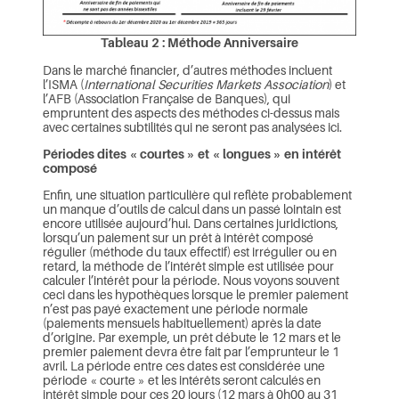
Tableau 2 : Méthode Anniversaire
Dans le marché financier, d’autres méthodes incluent
l’ISMA (
International Securities Markets Association
) et
l’AFB (Association Française de Banques), qui
empruntent des aspects des méthodes ci-dessus mais
avec certaines subtilités qui ne seront pas analysées ici.
Périodes dites « courtes » et « longues » en intérêt
composé
Enfin, une situation particulière qui reflète probablement
un manque d’outils de calcul dans un passé lointain est
encore utilisée aujourd’hui. Dans certaines juridictions,
lorsqu’un paiement sur un prêt à intérêt composé
régulier (méthode du taux effectif) est irrégulier ou en
retard, la méthode de l’intérêt simple est utilisée pour
calculer l’intérêt pour la période. Nous voyons souvent
ceci dans les hypothèques lorsque le premier paiement
n’est pas payé exactement une période normale
(paiements mensuels habituellement) après la date
d’origine. Par exemple, un prêt débute le 12 mars et le
premier paiement devra être fait par l’emprunteur le 1
avril. La période entre ces dates est considérée une
période « courte » et les intérêts seront calculés en
intérêt simple pour ces 20 jours (12 mars à 0h00 au 31