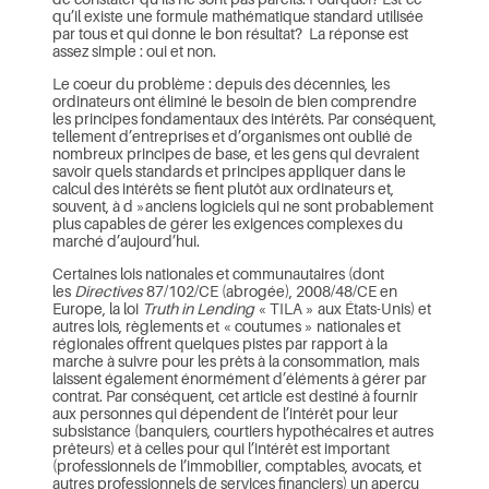
qu’il existe une formule mathématique standard utilisée
par tous et qui donne le bon résultat? La réponse est
assez simple : oui et non.
Le coeur du problème : depuis des décennies, les
ordinateurs ont éliminé le besoin de bien comprendre
les principes fondamentaux des intérêts. Par conséquent,
tellement d’entreprises et d’organismes ont oublié de
nombreux principes de base, et les gens qui devraient
savoir quels standards et principes appliquer dans le
calcul des intérêts se fient plutôt aux ordinateurs et,
souvent, à d »anciens logiciels qui ne sont probablement
plus capables de gérer les exigences complexes du
marché d’aujourd’hui.
Certaines lois nationales et communautaires (dont
les
Directives
87/102/CE (abrogée), 2008/48/CE en
Europe, la loi
Truth in Lending
« TILA » aux États-Unis) et
autres lois, règlements et « coutumes » nationales et
régionales offrent quelques pistes par rapport à la
marche à suivre pour les prêts à la consommation, mais
laissent également énormément d’éléments à gérer par
contrat. Par conséquent, cet article est destiné à fournir
aux personnes qui dépendent de l’intérêt pour leur
subsistance (banquiers, courtiers hypothécaires et autres
prêteurs) et à celles pour qui l’intérêt est important
(professionnels de l’immobilier, comptables, avocats, et
autres professionnels de services financiers) un aperçu