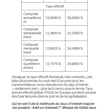
Taux effectif
Composé
annuelleme
12,0000 %
30,0000 %
nt
Composé
semestrielle
12,3600 %
32,2500 %
ment
Composé
mensuelle
12,6825 %
34,4889 %
ment
Composé
quotidienn
12,7475 %
34,9692 %
ement
Divulguer le taux effectif donnerait, bien entendu, une
idée plus précise du coût réel d’un prêt pour les
consommateurs (nous discuterons du taux d’intérêt
« réellement réel » plus tard connu sous le terme Taux
annuel effectif global (TAEG) en Europe qui tient compte
des frais facturés dans le prêt et de la capitalisation.
Qu’en est-il de la méthode du taux d’intérêt majoré
(en anglais : Add-on interest)? Mirage de faible taux