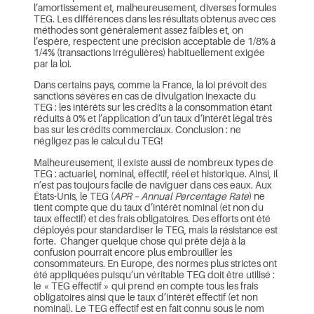
l’amortissement et, malheureusement, diverses formules
TEG. Les différences dans les résultats obtenus avec ces
méthodes sont généralement assez faibles et, on
l’espère, respectent une précision acceptable de 1/8% à
1/4% (transactions irrégulières) habituellement exigée
par la loi.
Dans certains pays, comme la France, la loi prévoit des
sanctions sévères en cas de divulgation inexacte du
TEG : les intérêts sur les crédits à la consommation étant
réduits à 0% et l’application d’un taux d’intérêt légal très
bas sur les crédits commerciaux. Conclusion : ne
négligez pas le calcul du TEG!
Malheureusement, il existe aussi de nombreux types de
TEG : actuariel, nominal, effectif, réel et historique. Ainsi, il
n’est pas toujours facile de naviguer dans ces eaux. Aux
États-Unis, le TEG (
APR – Annual Percentage Rate
) ne
tient compte que du taux d’intérêt nominal (et non du
taux effectif) et des frais obligatoires. Des efforts ont été
déployés pour standardiser le TEG, mais la résistance est
forte. Changer quelque chose qui prête déjà à la
confusion pourrait encore plus embrouiller les
consommateurs. En Europe, des normes plus strictes ont
été appliquées puisqu’un véritable TEG doit être utilisé :
le « TEG effectif » qui prend en compte tous les frais
obligatoires ainsi que le taux d’intérêt effectif (et non
nominal). Le TEG effectif est en fait connu sous le nom