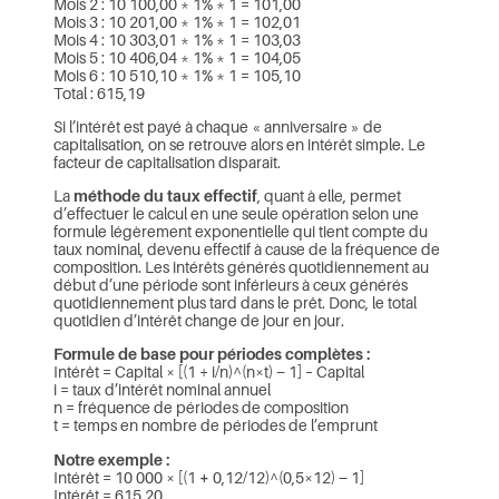
Mois 2 : 10 100,00 * 1% * 1 = 101,00
Mois 3 : 10 201,00 * 1% * 1 = 102,01
Mois 4 : 10 303,01 * 1% * 1 = 103,03
Mois 5 : 10 406,04 * 1% * 1 = 104,05
Mois 6 : 10 510,10 * 1% * 1 = 105,10
Total : 615,19
Si l’intérêt est payé à chaque « anniversaire » de
capitalisation, on se retrouve alors en intérêt simple. Le
facteur de capitalisation disparaît.
La
méthode du taux effectif
, quant à elle, permet
d’effectuer le calcul en une seule opération selon une
formule légèrement exponentielle qui tient compte du
taux nominal, devenu effectif à cause de la fréquence de
composition. Les intérêts générés quotidiennement au
début d’une période sont inférieurs à ceux générés
quotidiennement plus tard dans le prêt. Donc, le total
quotidien d’intérêt change de jour en jour.
Formule de base pour périodes complètes :
Intérêt = Capital × [(1 + i/n)^(n×t) − 1] – Capital
i = taux d’intérêt nominal annuel
n = fréquence de périodes de composition
t = temps en nombre de périodes de l’emprunt
Notre exemple :
Intérêt = 10 000 × [(1
+
0,12/12)^(0,5×12) − 1]
Intérêt = 615,20