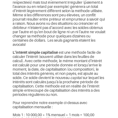
respectées) mais tout événement irrégulier (paiement à
l’avance ou en retard par exemple) génèrera un total
d’intérêt légèrement différent selon la méthode utilisée.
Même si les différences sont peu élevées, un conflit
pourrait résulter entre prêteur et emprunteur à savoir qui
a raison. Nous avons vu des situations où créancier et
débiteur n’étaient pas d’accord avec les soldes obtenus
par l’autre et qu’en bout de ligne ni un ni l’autre ne voulait
changer sa méthode pour quelques dizaines ou
centaines de dollars. Les seuls gagnants étaient les
avocats!
L’intérêt simple capitalisé
est une méthode facile de
calculer l’intérêt (souvent utilisé dans les feuilles de
calcul). Avec cette méthode, le même montant d’intérêt
est calculé pour une période donnée et lorsqu’arrive le
moment, la date, de capitalisation (ou composition), le
total des intérêts générés, et non payés, est ajouté au
solde. Ce solde devient le nouveau
capital
sur lequel les
intérêts sont calculés jusqu’à la prochaine période de
capitalisation. Cette méthode est en réalité de l’intérêt
simple entrecoupé de capitalisation des intérêts à des
périodes régulières ou non.
Pour reprendre notre exemple ci-dessus avec
capitalisation mensuelle :
Mois 1 : 10 000,00 * 1% mensuel * 1 mois = 100,00