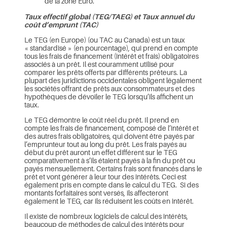
de la zone Euro.
Taux effectif global (TEG/TAEG) et Taux annuel du
coût d’emprunt (TAC)
Le TEG (en Europe) (ou TAC au Canada) est un taux
« standardisé » (en pourcentage), qui prend en compte
tous les frais de financement (intérêt et frais) obligatoires
associés à un prêt. Il est couramment utilisé pour
comparer les prêts offerts par différents prêteurs. La
plupart des juridictions occidentales obligent légalement
les sociétés offrant de prêts aux consommateurs et des
hypothèques de dévoiler le TEG lorsqu’ils affichent un
taux.
Le TEG démontre le coût réel du prêt. Il prend en
compte les frais de financement, composé de l’intérêt et
des autres frais obligatoires, qui doivent être payés par
l’emprunteur tout au long du prêt. Les frais payés au
début du prêt auront un effet différent sur le TEG
comparativement à s’ils étaient payés à la fin du prêt ou
payés mensuellement. Certains frais sont financés dans le
prêt et vont générer à leur tour des intérêts. Ceci est
également pris en compte dans le calcul du TEG. Si des
montants forfaitaires sont versés, ils affecteront
également le TEG, car ils réduisent les coûts en intérêt.
Il existe de nombreux logiciels de calcul des intérêts,
beaucoup de méthodes de calcul des intérêts pour