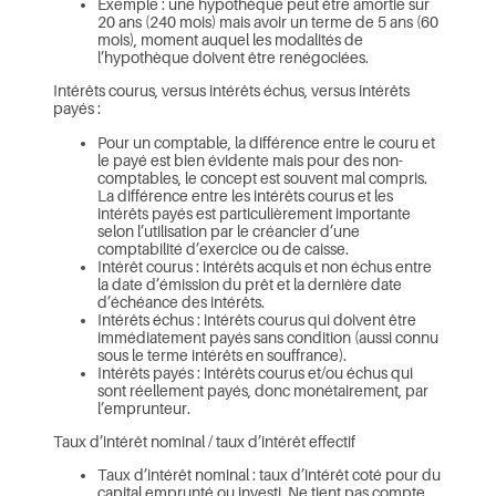
Exemple : une hypothèque peut être amortie sur
20 ans (240 mois) mais avoir un terme de 5 ans (60
mois), moment auquel les modalités de
l’hypothèque doivent être renégociées.
Intérêts courus, versus intérêts échus, versus intérêts
payés :
Pour un comptable, la différence entre le couru et
le payé est bien évidente mais pour des non-
comptables, le concept est souvent mal compris.
La différence entre les intérêts courus et les
intérêts payés est particulièrement importante
selon l’utilisation par le créancier d’une
comptabilité d’exercice ou de caisse.
Intérêt courus : intérêts acquis et non échus entre
la date d’émission du prêt et la dernière date
d’échéance des intérêts.
Intérêts échus : intérêts courus qui doivent être
immédiatement payés sans condition (aussi connu
sous le terme intérêts en souffrance).
Intérêts payés : intérêts courus et/ou échus qui
sont réellement payés, donc monétairement, par
l’emprunteur.
Taux d’intérêt nominal / taux d’intérêt effectif
Taux d’intérêt nominal : taux d’intérêt coté pour du
capital emprunté ou investi. Ne tient pas compte