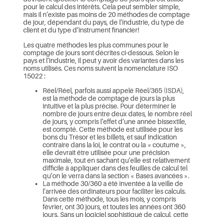
pour le calcul des intérêts. Cela peut sembler simple,
mais il n’existe pas moins de 20 méthodes de comptage
de jour, dépendant du pays, de l’industrie, du type de
client et du type d’instrument financier!
Les quatre méthodes les plus communes pour le
comptage de jours sont décrites ci-dessous. Selon le
pays et l’industrie, il peut y avoir des variantes dans les
noms utilisés. Ces noms suivent la nomenclature ISO
15022 :
Réel/Réel, parfois aussi appelé Réel/365 (ISDA),
est la méthode de comptage de jours la plus
intuitive et la plus précise. Pour déterminer le
nombre de jours entre deux dates, le nombre réel
de jours, y compris l’effet d’une année bissextile,
est compté. Cette méthode est utilisée pour les
bons du Trésor et les billets, et sauf indication
contraire dans la loi, le contrat ou la « coutume »,
elle devrait être utilisée pour une précision
maximale, tout en sachant qu’elle est relativement
difficile à appliquer dans des feuilles de calcul tel
qu’on le verra dans la section « Bases avancées ».
La méthode 30/360 a été inventée à la veille de
l’arrivée des ordinateurs pour faciliter les calculs.
Dans cette méthode, tous les mois, y compris
février, ont 30 jours, et toutes les années ont 360
jours. Sans un logiciel sophistiqué de calcul, cette