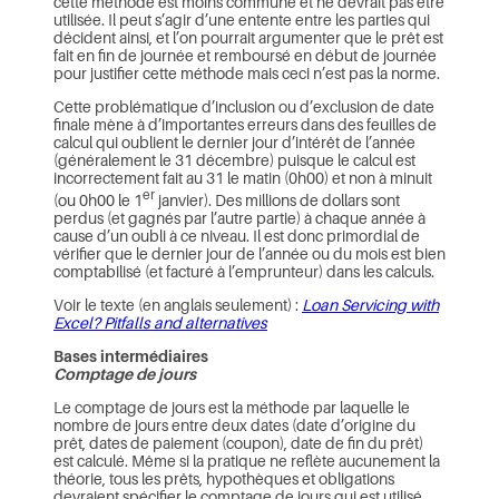
cette méthode est moins commune et ne devrait pas être
utilisée. Il peut s’agir d’une entente entre les parties qui
décident ainsi, et l’on pourrait argumenter que le prêt est
fait en fin de journée et remboursé en début de journée
pour justifier cette méthode mais ceci n’est pas la norme.
Cette problématique d’inclusion ou d’exclusion de date
finale mène à d’importantes erreurs dans des feuilles de
calcul qui oublient le dernier jour d’intérêt de l’année
(généralement le 31 décembre) puisque le calcul est
incorrectement fait au 31 le matin (0h00) et non à minuit
er
(ou 0h00 le 1
janvier). Des millions de dollars sont
perdus (et gagnés par l’autre partie) à chaque année à
cause d’un oubli à ce niveau. Il est donc primordial de
vérifier que le dernier jour de l’année ou du mois est bien
comptabilisé (et facturé à l’emprunteur) dans les calculs.
Voir le texte (en anglais seulement) :
Loan Servicing with
Excel?
Pitfalls and alternatives
Bases intermédiaires
Comptage de jours
Le comptage de jours est la méthode par laquelle le
nombre de jours entre deux dates (date d’origine du
prêt, dates de paiement (coupon), date de fin du prêt)
est calculé. Même si la pratique ne reflète aucunement la
théorie, tous les prêts, hypothèques et obligations
devraient spécifier le comptage de jours qui est utilisé