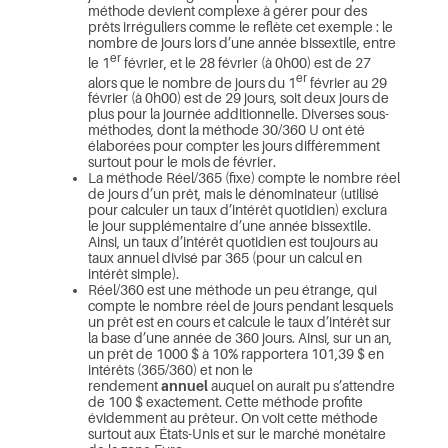
méthode devient complexe à gérer pour des
prêts irréguliers comme le reflète cet exemple : le
nombre de jours lors d’une année bissextile, entre
er
le 1
février, et le 28 février (à 0h00) est de 27
er
alors que le nombre de jours du 1
février au 29
février (à 0h00) est de 29 jours, soit deux jours de
plus pour la journée additionnelle. Diverses sous-
méthodes, dont la méthode 30/360 U ont été
élaborées pour compter les jours différemment
surtout pour le mois de février.
La méthode Réel/365 (fixe) compte le nombre réel
de jours d’un prêt, mais le dénominateur (utilisé
pour calculer un taux d’intérêt quotidien) exclura
le jour supplémentaire d’une année bissextile.
Ainsi, un taux d’intérêt quotidien est toujours au
taux annuel divisé par 365 (pour un calcul en
intérêt simple).
Réel/360 est une méthode un peu étrange, qui
compte le nombre réel de jours pendant lesquels
un prêt est en cours et calcule le taux d’intérêt sur
la base d’une année de 360 jours. Ainsi, sur un an,
un prêt de 1000 $ à 10% rapportera 101,39 $ en
intérêts (365/360) et non le
rendement
annuel
auquel on aurait pu s’attendre
de 100 $ exactement. Cette méthode profite
évidemment au prêteur. On voit cette méthode
surtout aux États-Unis et sur le marché monétaire