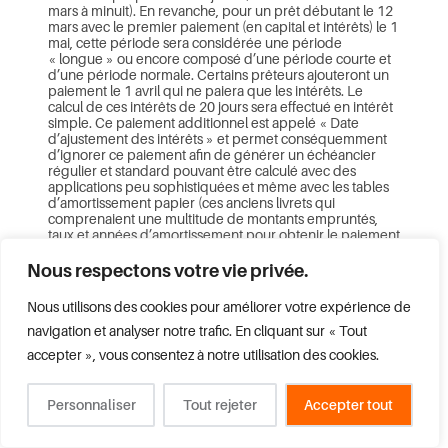
mars à minuit). En revanche, pour un prêt débutant le 12
mars avec le premier paiement (en capital et intérêts) le 1
mai, cette période sera considérée une période
« longue » ou encore composé d’une période courte et
d’une période normale. Certains prêteurs ajouteront un
paiement le 1 avril qui ne paiera que les intérêts. Le
calcul de ces intérêts de 20 jours sera effectué en intérêt
simple. Ce paiement additionnel est appelé « Date
d’ajustement des intérêts » et permet conséquemment
d’ignorer ce paiement afin de générer un échéancier
régulier et standard pouvant être calculé avec des
applications peu sophistiquées et même avec les tables
d’amortissement papier (ces anciens livrets qui
comprenaient une multitude de montants empruntés,
taux et années d’amortissement pour obtenir le paiement
mensuel!).
Nous respectons votre vie privée.
Une autre situation où l’on voit ceci par exemple, si un
er
paiement est dû le 1
du mois mais n’est payé que le 12
Nous utilisons des cookies pour améliorer votre expérience de
du mois, les intérêts seraient calculés en intérêt simple
navigation et analyser notre trafic. En cliquant sur « Tout
comme suit : (solde * taux du jour * 12/31) + (solde * taux
du jour * 19/31) pour cette période seulement. Bien qu’il
accepter », vous consentez à notre utilisation des cookies.
soit historiquement compréhensible et que la différence
entre les deux méthodes soit assez petite, nous trouvons
ce changement soudain de méthode maladroit et difficile
Personnaliser
Tout rejeter
Accepter tout
à justifier à l’ère de l’informatique. La méthode du taux
effectif, quant à elle, continuerait de calculer les intérêts
normalement pour cette période, avec la formule