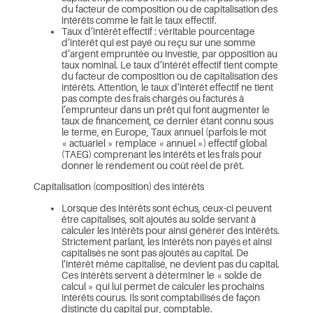
du facteur de composition ou de capitalisation des
intérêts comme le fait le taux effectif.
Taux d’intérêt effectif : véritable pourcentage
d’intérêt qui est payé ou reçu sur une somme
d’argent empruntée ou investie, par opposition au
taux nominal. Le taux d’intérêt effectif tient compte
du facteur de composition ou de capitalisation des
intérêts. Attention, le taux d’intérêt effectif ne tient
pas compte des frais chargés ou facturés à
l’emprunteur dans un prêt qui font augmenter le
taux de financement, ce dernier étant connu sous
le terme, en Europe, Taux annuel (parfois le mot
« actuariel » remplace « annuel ») effectif global
(TAEG) comprenant les intérêts et les frais pour
donner le rendement ou coût réel de prêt.
Capitalisation (composition) des intérêts
Lorsque des intérêts sont échus, ceux-ci peuvent
être capitalisés, soit ajoutés au solde servant à
calculer les intérêts pour ainsi générer des intérêts.
Strictement parlant, les intérêts non payés et ainsi
capitalisés ne sont pas ajoutés au capital. De
l’intérêt même capitalisé, ne devient pas du capital.
Ces intérêts servent à déterminer le « solde de
calcul » qui lui permet de calculer les prochains
intérêts courus. Ils sont comptabilisés de façon
distincte du capital pur, comptable.