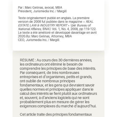
Par : Marc Gelinas, avocat, MBA
Président, Jurismedia Inc. / Margill
Texte originalement publié en anglais. La première
version de 2008 fut publiée dans le magazine «
REAL
ESTATE LAW & INDUSTRY REPORT
» (par
Bureau of
National Affaires,
BNA)) Vol. 1, No. 4, 2008, pp 119-122.
Le texte a été amélioré et développé davantage en avril
2020.By: Marc Gelinas, Attorney, MBA
CEO, Jurismedia Inc. / Margill
RÉSUMÉ : Au cours des 30 dernières années,
les ordinateurs ont éliminé le besoin de
comprendre les principes de base des intérêts.
Par conséquent, de très nombreuses
entreprises et d’organismes, petits et grands,
ont oublié de nombreux principes
fondamentaux, et les gens qui devraient savoir
quelles normes et principes appliquer dans le
calcul des intérêts se fient plutôt aux ordinateurs
et, souvent, à d’anciens logiciels qui ne sont
probablement plus en mesure de gérer les
exigences complexes du marché d’aujourd’hui.
Cet article traite des principes fondamentaux