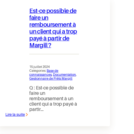
Explanatory
document
Est-ce possible de
for
Transition
faire un
from
remboursement à
“Perceptech”
to
un client qui a trop
“VoPay”
payé à partir de
Margill ?
15 juillet 2024
Categories:
Base de
connaissances
, 
Documentation
, 
Gestionnaire de Prêts Margill
Q : Est-ce possible de
faire un
remboursement à un
client qui a trop payé à
partir…
Lire la suite
:
Est-
ce
possible