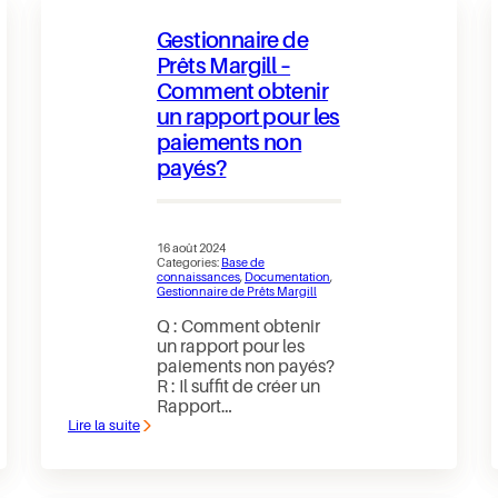
dont
le
Gestionnaire de
montant
dans
Prêts Margill –
la
Comment obtenir
colonne
Pmt
un rapport pour les
prévu
du
paiements non
Calendrier
payés?
est
de
0,00
pour
les
16 août 2024
paiements
Categories:
Base de
partiels
connaissances
, 
Documentation
, 
–
Gestionnaire de Prêts Margill
dans
le
Q : Comment obtenir
calendrier
un rapport pour les
de
paiements non payés?
paiement
R : Il suffit de créer un
du
Gestionnaire
Rapport…
de
Lire la suite
:
Prêts
Gestionnaire
Margill
de
Prêts