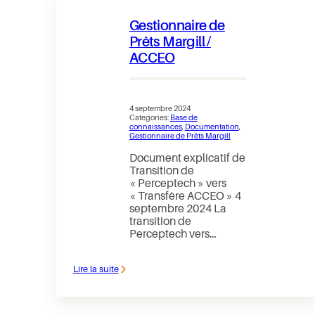
qui
utilisent
Gestionnaire de
le
Gestionnaire
Prêts Margill /
de
ACCEO
Prêts
Margill
4 septembre 2024
Categories:
Base de
connaissances
, 
Documentation
, 
Gestionnaire de Prêts Margill
Document explicatif de
Transition de
« Perceptech » vers
« Transfère ACCEO » 4
septembre 2024 La
transition de
Perceptech vers…
Lire la suite
:
Gestionnaire
de
Prêts