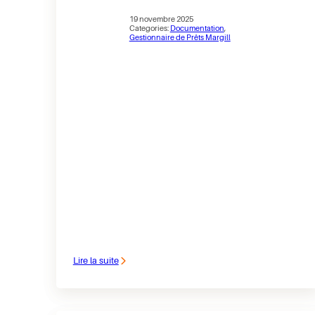
19 novembre 2025
Categories:
Documentation
, 
Gestionnaire de Prêts Margill
Lire la suite
:
Les
CLD
et
MRC