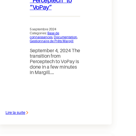
“Perceptech” to
“VoPay”
5 septembre 2024
Categories:
Base de
connaissances
, 
Documentation
, 
Gestionnaire de Prêts Margill
September 4, 2024 The
transition from
Perceptech to VoPay is
done in a few minutes
in Margill.…
Lire la suite
:
Margill
Loan
Manager
–