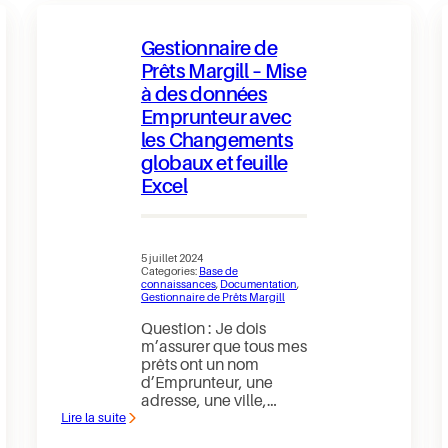
Margill
–
Comment
Gestionnaire de
obtenir
un
Prêts Margill – Mise
rapport
à des données
pour
les
Emprunteur avec
paiements
non
les Changements
payés?
globaux et feuille
Excel
5 juillet 2024
Categories:
Base de
connaissances
, 
Documentation
, 
Gestionnaire de Prêts Margill
Question : Je dois
m’assurer que tous mes
prêts ont un nom
d’Emprunteur, une
adresse, une ville,…
Lire la suite
:
Gestionnaire