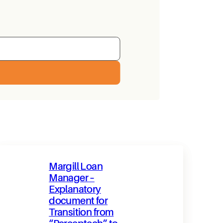
Margill Loan
Manager –
Explanatory
document for
Transition from