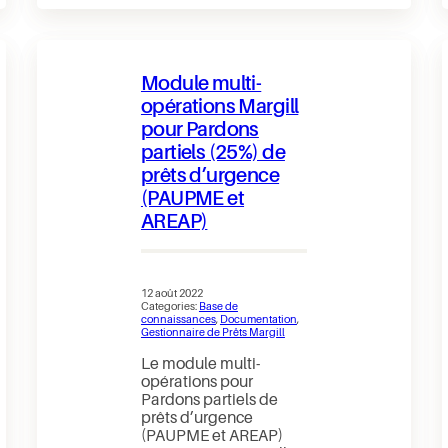
de
Prêts
Margill
–
Mise
Module multi-
à
des
opérations Margill
données
pour Pardons
Emprunteur
avec
partiels (25%) de
les
Changements
prêts d’urgence
globaux
(PAUPME et
et
feuille
AREAP)
Excel
12 août 2022
Categories:
Base de
connaissances
, 
Documentation
, 
Gestionnaire de Prêts Margill
Le module multi-
opérations pour
Pardons partiels de
prêts d’urgence
(PAUPME et AREAP)