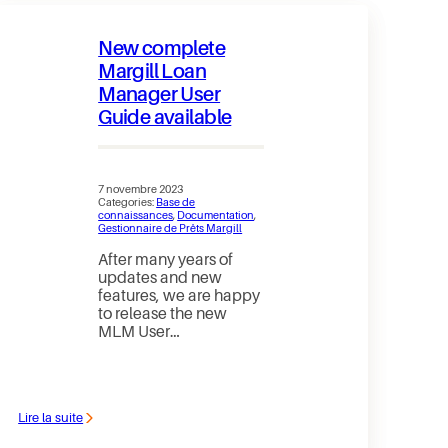
de
faire
un
New complete
remboursement
à
Margill Loan
un
Manager User
client
qui
Guide available
a
trop
payé
à
partir
7 novembre 2023
de
Categories:
Base de
Margill
connaissances
, 
Documentation
, 
?
Gestionnaire de Prêts Margill
After many years of
updates and new
features, we are happy
to release the new
MLM User…
Lire la suite
:
New