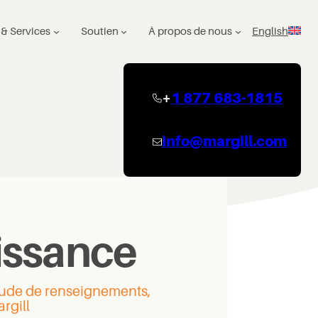
 & Services
Soutien
À propos de nous
English
+
1 877 683-1815
info@margill.com
issance
itude de renseignements,
rgill