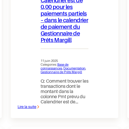
Calendrier est de
0,00 pour les
paiements partiels
– dans le calendrier
de paiement du
Gestionnaire de
Prêts Margill
11 juin 2025
Categories:
Base de
connaissances
, 
Documentation
, 
Gestionnaire de Prêts Margill
Q: Comment trouver les
transactions dont le
montant dans la
colonne Pmt prévu du
Calendrier est de…
Lire la suite
:
Comment
trouver
les
transactions