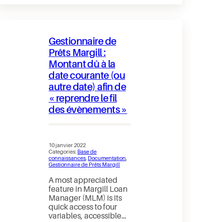
complete
Margill
Loan
Manager
User
Gestionnaire de
Guide
available
Prêts Margill :
Montant dû à la
date courante (ou
autre date) afin de
« reprendre le fil
des évènements »
10 janvier 2022
Categories:
Base de
connaissances
, 
Documentation
, 
Gestionnaire de Prêts Margill
A most appreciated
feature in Margill Loan
Manager (MLM) is its
quick access to four
variables, accessible…