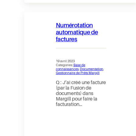
de
Prêts
Margill
–
Comment
Numérotation
éliminer
un
automatique de
montant
factures
en
Souffrance
lorsque
le
solde
final
19 avril 2023
Categories:
Base de
est
connaissances
, 
Documentation
, 
de
Gestionnaire de Prêts Margill
0.00
Q : J’ai créé une facture
(par la Fusion de
documents) dans
Margill pour faire la
facturation…