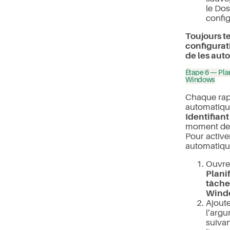
le Dos
config
Toujours te
configurat
de les aut
Étape 6 — Plan
Windows
Chaque rap
automatiqu
Identifian
moment de l
Pour active
automatiqu
Ouvre
Plani
tâche
Wind
Ajout
l’arg
suivan