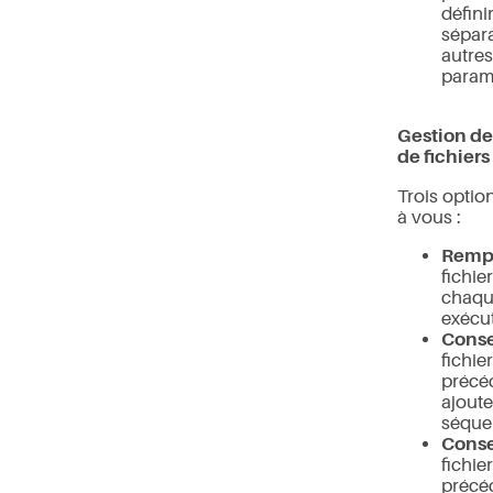
définir
sépara
autres
param
Gestion de
de fichiers
Trois option
à vous :
Remp
fichie
chaq
exécut
Conse
fichie
précé
ajoute
séquen
Conse
fichie
précé