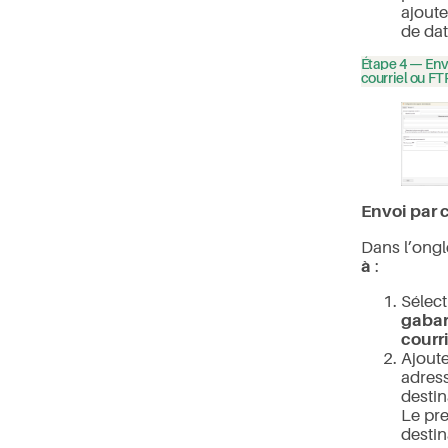
ajoute
de dat
Étape 4 — Env
courriel ou FT
Envoi par c
Dans l’ongl
à
:
Sélec
gabar
courr
Ajoute
adres
destin
Le pr
destin