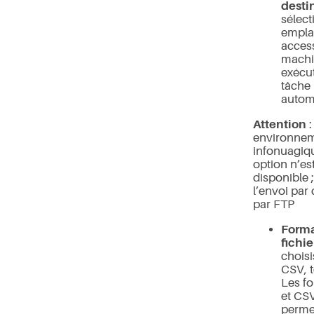
desti
sélec
empl
access
machi
exécut
tâche
autom
Attention
:
environne
infonuagiqu
option n’es
disponible ;
l’envoi par 
par FTP
Forma
fichie
choisi
CSV, t
Les fo
et CS
perme