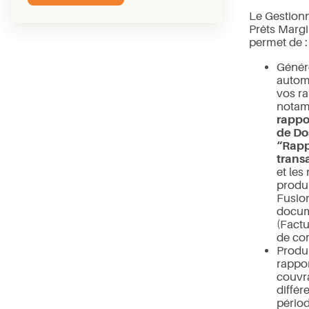
Le Gestionn
Prêts Margi
permet de :
Génér
autom
vos r
notam
rappor
de Do
“Rapp
trans
et les
produi
Fusio
docu
(Factu
de com
Produ
rappo
couvr
différ
périod