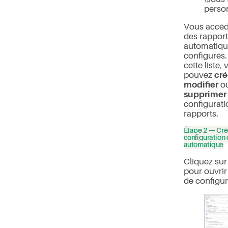
person
Vous accéde
des rapport
automatiqu
configurés. 
cette liste,
pouvez
cré
modifier
o
supprimer
configurati
rapports.
Étape 2 — Cré
configuration 
automatique
Cliquez su
pour ouvrir 
de configur