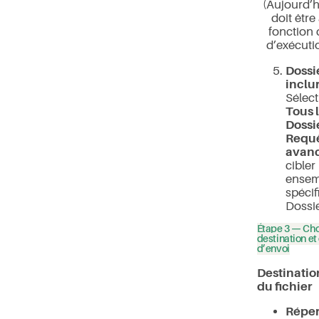
(Aujourd’h
doit être
fonction 
d’exécuti
Dossi
inclu
Sélect
Tous 
Dossi
Requ
avan
cibler
ensem
spécif
Dossie
Étape 3 — Choi
destination et
d’envoi
Destinatio
du fichier
Réper