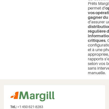
Prêts Margi
permet d’
o
vos opérat
gagner du
d’assurer u
distributio
régulière 
informatio
critiques
. 
configurati
et à une ph
appropriée,
rapports s’
selon vos b
sans interv
manuelle.
Tél.:
+1 450 621-8283