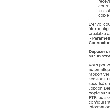
recevr
courri
les su
copie
L’envoi cour
être config
préalable 
> Paramètr
Connexion 
Déposer u
sur un ser
Vous pouve
automatiqu
rapport ver
serveur FT
sécurisé en
l’option
Dé
copie sur 
FTP
, puis 
configurant
informatio