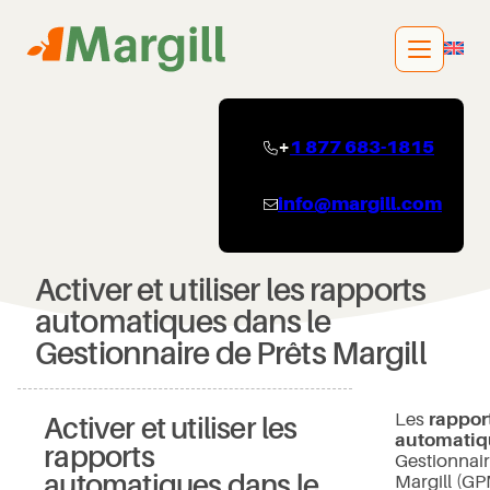
Aller
au
contenu
+
1 877 683-1815
info@margill.com
Activer et utiliser les rapports
automatiques dans le
Gestionnaire de Prêts Margill
Les
rappor
Activer et utiliser les
automatiq
rapports
Gestionnair
automatiques dans le
Margill (GP