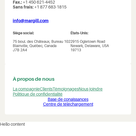
Fax.:
+1 450 621-4452
Sans frais:
+1 877 683-1815
info@margill.com
Siège social:
États-Unis:
75 boul. des Châteaux, Bureau 102
2915 Ogletown Road
Blainville, Québec, Canada
Newark, Delaware, USA
J7B 2A4
19713
À propos de nous
La compagnie
Clients
Témoignages
Nous joindre
Politique de confidentialité
Base de conaissances
Centre de téléchargement
Hello content