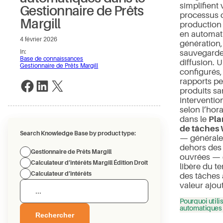
simplifient 
Gestionnaire de Prêts
processus 
Margill
production
en automati
4 février 2026
génération,
In:
sauvegarde 
Base de connaissances
diffusion. U
Gestionnaire de Prêts Margill
configurés,
rapports pe
Partager sur Facebook
Partager sur LinkedIn
Partager sur X
produits sa
interventio
selon l’hora
dans le
Pla
de tâches
Search Knowledge Base by product type:
— général
dehors des
Gestionnaire de Prêts Margill
ouvrées — 
Calculateur d’intérêts Margill Édition Droit
libère du t
Calculateur d’intérêts
des tâches 
valeur ajou
Pourquoi utili
automatiques 
Rechercher