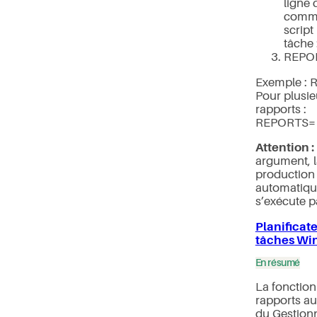
ligne 
comma
script 
tâche 
REPO
Exemple :
Pour plusie
rapports :
REPORTS=1
Attention :
argument, l
production
automatiqu
s’exécute p
Planificat
tâches Wi
En résumé
La fonction
rapports a
du Gestion