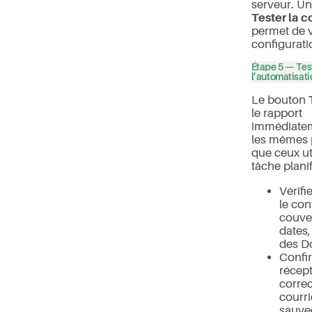
serveur. U
Tester la 
permet de v
configurati
Étape 5 — Tes
l’automatisati
Le bouton
le rapport
immédiatem
les mêmes 
que ceux uti
tâche planif
Vérifi
le con
couve
dates,
des Do
Confi
récep
correc
courri
sauve