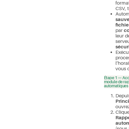
format
CSV, te
Automa
sauve
fichie
par
co
leur d
serve
sécur
Exécu
proce
l’hora
vous d
Étape 1 — Ac
module de rap
automatiques
Depui
Princ
ouvre
Clique
Rappo
auto
(sous