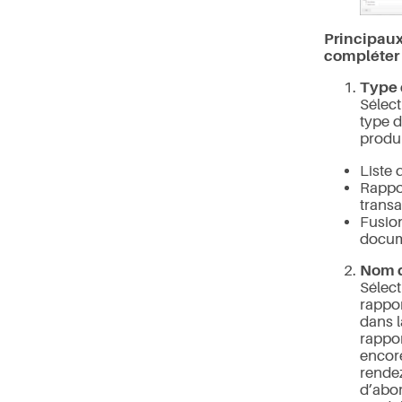
Principau
compléter
Type 
Sélect
type d
produi
Liste 
Rappo
transa
Fusio
docu
Nom d
Sélec
rappor
dans la
rappor
encore
rende
d’abor