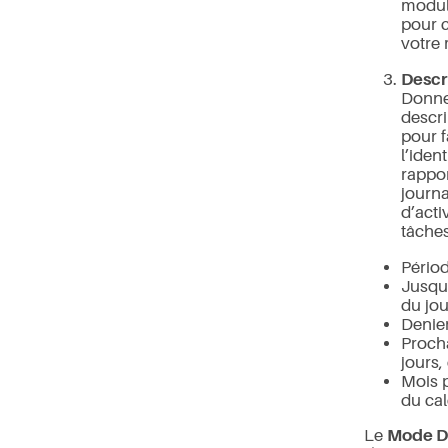
modu
pour 
votre
Descr
Donne
descri
pour f
l’iden
rappor
journ
d’acti
tâches
Pério
Jusqu’
du jou
Denier
Procha
jours, 
Mois 
du cal
Le
Mode Da