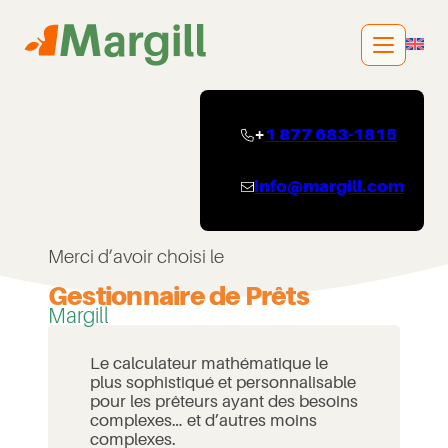
Aller
au
contenu
+
1 877 683-1815
info@margill.com
Merci d’avoir choisi le
Gestionnaire de Prêts
Margill
Le calculateur mathématique le
plus sophistiqué et personnalisable
pour les prêteurs ayant des besoins
complexes… et d’autres moins
complexes.