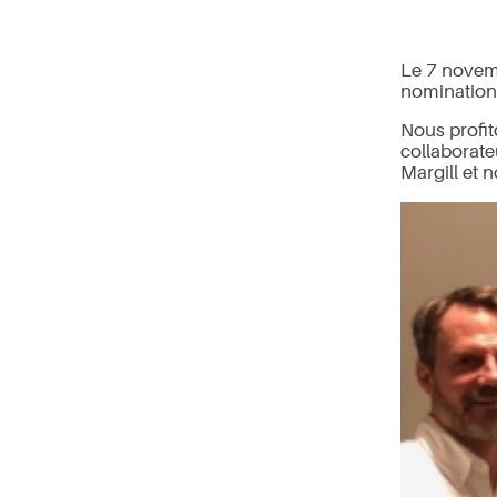
Le 7 novemb
nomination 
Nous profit
collaborateu
Margill et 