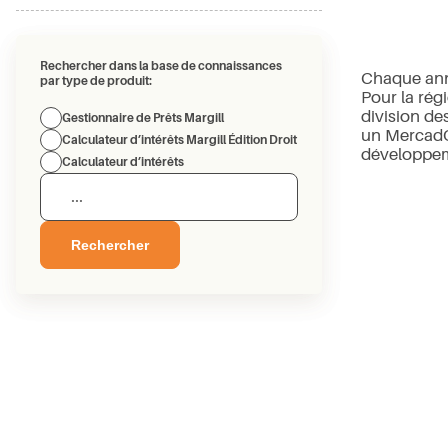
Rechercher dans la base de connaissances
Chaque anné
par type de produit:
Pour la rég
division de
Gestionnaire de Prêts Margill
un MercadOr
Calculateur d’intérêts Margill Édition Droit
développem
Calculateur d’intérêts
Rechercher